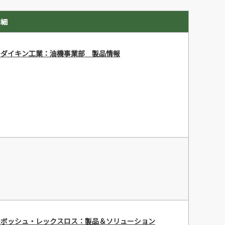
詳細
▶ダイキン工業：油機事業部 製品情報
▶ボッシュ・レックスロス：製品＆ソリューション