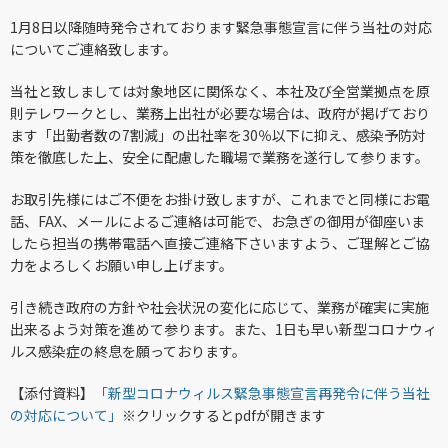
1月8日以降随時発令されております緊急事態宣言に伴う当社の対応
についてご連絡致します。
当社と致しましては対象地区に関係なく、本社及び全営業拠点を原
則テレワークとし、業務上出社が必要な場合は、政府が掲げており
ます「出勤者数の7割減」の出社率を30％以下に抑え、感染予防対
策を徹底した上、安全に配慮した職場で業務を遂行して参ります。
お取引先様にはご不便をお掛け致しますが、これまでと同様にお電
話、FAX、メールによるご連絡は可能で、お急ぎの御用が御座いま
したら担当の携帯電話へ直接ご連絡下さいますよう、ご理解とご協
力をよろしくお願い申し上げます。
引き続き政府の方針や社会状況の変化に応じて、業務が確実に実施
出来るよう対策を進めて参ります。また、1日も早い新型コロナウィ
ルス感染症の終息を願っております。
【添付資料】
「
新型コロナウィルス緊急事態宣言再発令に伴う当社
の対応について
」
※クリックするとpdfが開きます